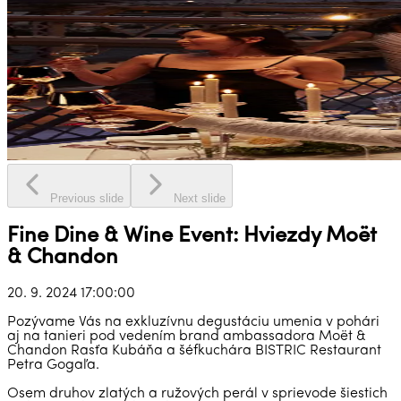
Previous slide
Next slide
Fine Dine & Wine Event: Hviezdy Moët
& Chandon
20. 9. 2024 17:00:00
Pozývame Vás na exkluzívnu degustáciu umenia v pohári
aj na tanieri pod vedením brand ambassadora Moët &
Chandon Rasťa Kubáňa a šéfkuchára BISTRIC Restaurant
Petra Gogaľa.
Osem druhov zlatých a ružových perál v sprievode šiestich