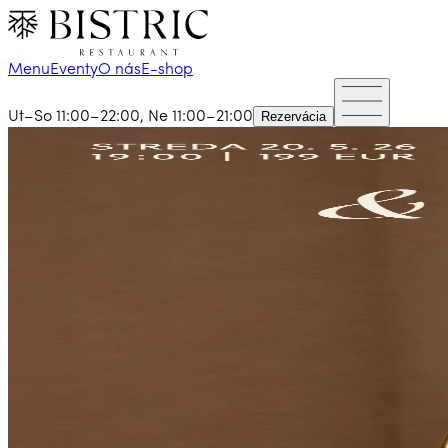
Menu
Eventy
O nás
E-shop
Ut–So 11:00–22:00, Ne 11:00–21:00
Rezervácia