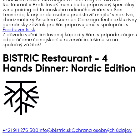
Restaurant v BratislaveK menu bude pripravený špeciálny
wine pairing od talianskeho rodinného vinárstva San
Leonardo, ktorý príde osobne predstaviť majiteľ vinárstva,
charizmatický Anselmo Guerrieri Gonzaga.Tento exkluzívny
gurmánsky zážitok pre Vás pripravujeme v spolupráci s
Foodievents.sk
Z dôvodu veľmi limitovanej kapacity Vám v prípade záujmu
odporúčame čo najskoršiu rezerváciu.Tešíme sa na
spoločný zážitok!
BISTRIC Restaurant - 4
Hands Dinner: Nordic Edition
+421 911 276 500
info@bistric.sk
Ochrana osobných údajov