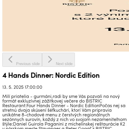
Previous slide
Next slide
4 Hands Dinner: Nordic Edition
13. 5. 2025 17:00:00
Milí priatelia - gurmáni,radi by sme Vás pozvali na nový
formát exkluzívnej zážitkovej večere do BISTRIC
Restaurant:Four Hands Dinner - Nordic EditionPočas nej sa
stretnú dvaja skúsení šéfkuchári, ktorí Vám pripravia
unikátne 8-chodové menu z čerstvých regionálnych
sezónnych surovín, každý z nich vo svojom nezameniteľnom
štýle:Daniel Guirola Paganini z michelinskej reštaurácie K2
v nórskom meste Stavanger a Peter Gogaľ z BISTRIC